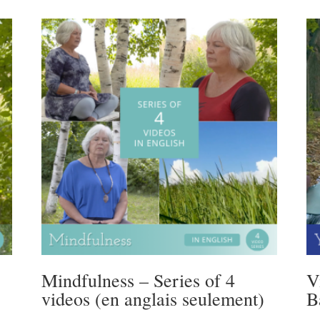
pleine
conscience
Mindfulness – Series of 4
V
videos (en anglais seulement)
B