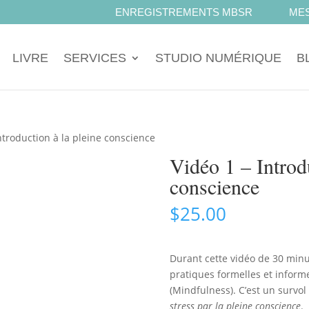
ENREGISTREMENTS MBSR
MES
LIVRE
SERVICES
STUDIO NUMÉRIQUE
B
ntroduction à la pleine conscience
Vidéo 1 – Introdu
conscience
$
25.00
Durant cette vidéo de 30 minu
pratiques formelles et infor
(Mindfulness). C’est un survo
stress par la pleine conscience
.