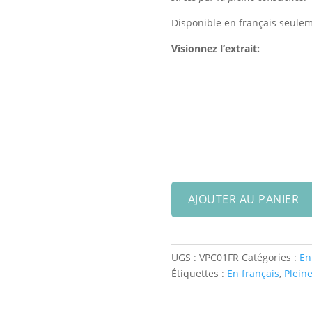
Disponible en français seulem
Visionnez l’extrait:
quantité
AJOUTER AU PANIER
de
Vidéo
1
-
UGS :
VPC01FR
Catégories :
En
Introduction
Étiquettes :
En français
,
Plein
à
la