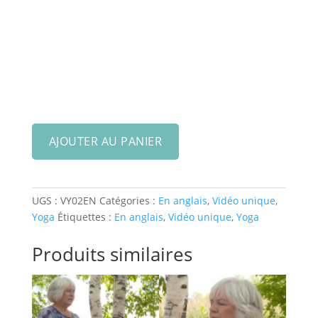
quantité
AJOUTER AU PANIER
de
Video
2
-
UGS :
VY02EN
Catégories :
En anglais
,
Vidéo unique
,
Yoga
Yoga
Étiquettes :
En anglais
,
Vidéo unique
,
Yoga
for
a
Produits similaires
Healthy
Back
(en
anglais