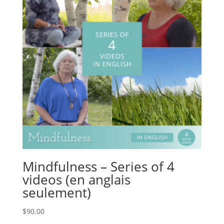
seulement)
Mindfulness – Series of 4
videos (en anglais
seulement)
$
90.00