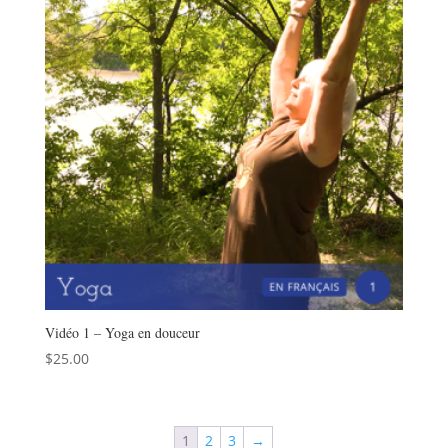
Vidéo 1 – Yoga en douceur
$
25.00
1
2
3
→